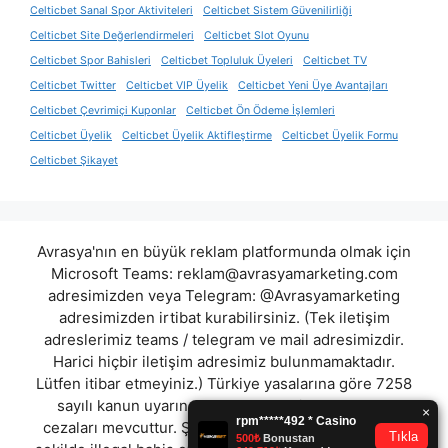
Celticbet Sanal Spor Aktiviteleri
Celticbet Sistem Güvenilirliği
Celticbet Site Değerlendirmeleri
Celticbet Slot Oyunu
Celticbet Spor Bahisleri
Celticbet Topluluk Üyeleri
Celticbet TV
Celticbet Twitter
Celticbet VIP Üyelik
Celticbet Yeni Üye Avantajları
Celticbet Çevrimiçi Kuponlar
Celticbet Ön Ödeme İşlemleri
Celticbet Üyelik
Celticbet Üyelik Aktifleştirme
Celticbet Üyelik Formu
Celticbet Şikayet
Avrasya'nın en büyük reklam platformunda olmak için
Microsoft Teams:
reklam@avrasyamarketing.com
adresimizden veya Telegram: @Avrasyamarketing
adresimizden irtibat kurabilirsiniz. (Tek iletişim
adreslerimiz teams / telegram ve mail adresimizdir.
Harici hiçbir iletişim adresimiz bulunmamaktadır.
Lütfen itibar etmeyiniz.) Türkiye yasalarına göre 7258
sayılı kanun uyarınca yasa dışı bahis oynamanın
cezaları mevcuttur. Şu an bulunduğunuz site hiç bir