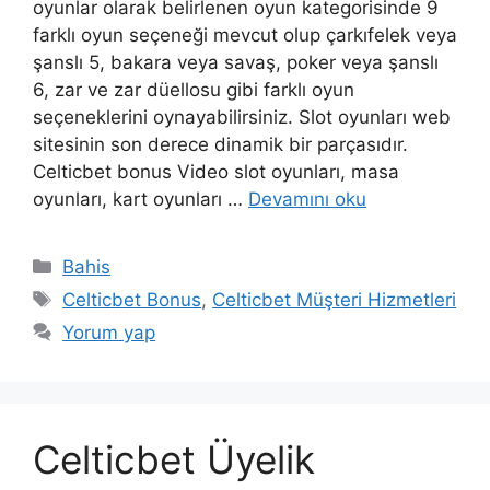
oyunlar olarak belirlenen oyun kategorisinde 9
farklı oyun seçeneği mevcut olup çarkıfelek veya
şanslı 5, bakara veya savaş, poker veya şanslı
6, zar ve zar düellosu gibi farklı oyun
seçeneklerini oynayabilirsiniz. Slot oyunları web
sitesinin son derece dinamik bir parçasıdır.
Celticbet bonus Video slot oyunları, masa
oyunları, kart oyunları …
Devamını oku
Kategoriler
Bahis
Etiketler
Celticbet Bonus
,
Celticbet Müşteri Hizmetleri
Yorum yap
Celticbet Üyelik