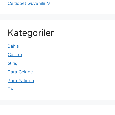
Celticbet Güvenilir Mi
Kategoriler
Bahis
Casino
Giriş
Para Çekme
Para Yatırma
TV