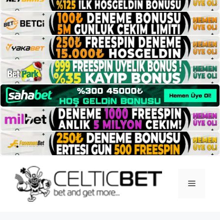
İçeriğe
atla
Menü