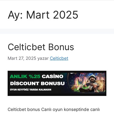
Ay:
Mart 2025
Celticbet Bonus
Mart 27, 2025
yazar
Celticbet
Celticbet bonus Canlı oyun konseptinde canlı