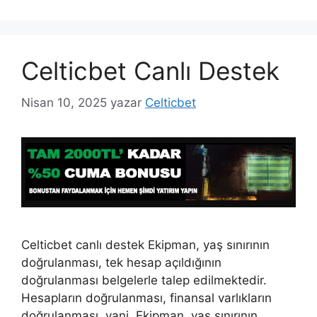
Celticbet Canlı Destek
Nisan 10, 2025
yazar
Celticbet
Celticbet canlı destek Ekipman, yaş sınırının
doğrulanması, tek hesap açıldığının
doğrulanması belgelerle talep edilmektedir.
Hesapların doğrulanması, finansal varlıkların
doğrulanması, yani. Ekipman, yaş sınırının