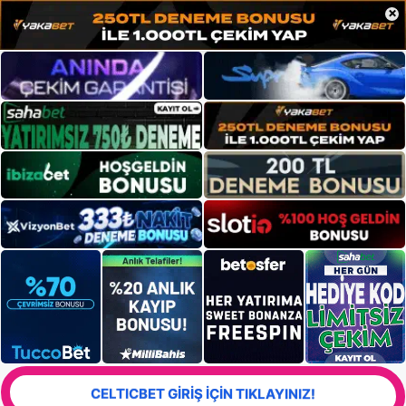
×
CELTICBET GİRİŞ İÇİN TIKLAYINIZ!