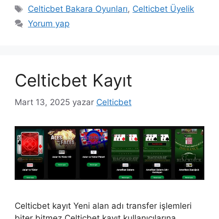
Etiketler
Celticbet Bakara Oyunları
,
Celticbet Üyelik
Yorum yap
Celticbet Kayıt
Mart 13, 2025
yazar
Celticbet
Celticbet kayıt Yeni alan adı transfer işlemleri
biter bitmez Celticbet kayıt kullanıcılarına