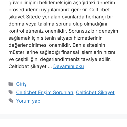
güvenilirliğini belirlemek için aşağıdaki denetim
prosedürlerini uygulamanız gerekir, Celticbet
şikayet Sitede yer alan oyunlarda herhangi bir
donma veya takılma sorunu olup olmadığını
kontrol etmeniz önemlidir. Sorunsuz bir deneyim
sağlamak için sitenin altyapı hizmetlerinin
değerlendirilmesi önemlidir. Bahis sitesinin
müşterilerine sağladığı finansal işlemlerin hızını
ve çeşitliliğini değerlendirmeniz tavsiye edilir.
Celticbet şikayet …
Devamını oku
Kategoriler
Giriş
Etiketler
Celticbet Erişim Sorunları
,
Celticbet Şikayet
Yorum yap