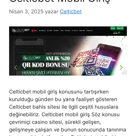
Nisan 3, 2025
yazar
Celticbet
Celticbet mobil giriş konusunu tartışırken
kurulduğu günden bu yana faaliyet gösteren
Celticbet bahis sitesi ile ilgili çeşitli hususlara
değinebiliriz. Celticbet mobil giriş Söz konusu
çevrimiçi casino sitesi, sürekli gelişen,
gelişmeye çalışan ve bunun sonucunda tanınma