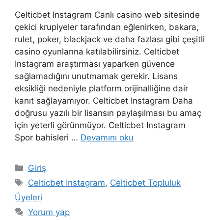
Celticbet Instagram Canlı casino web sitesinde
çekici krupiyeler tarafından eğlenirken, bakara,
rulet, poker, blackjack ve daha fazlası gibi çeşitli
casino oyunlarına katılabilirsiniz. Celticbet
Instagram araştırması yaparken güvence
sağlamadığını unutmamak gerekir. Lisans
eksikliği nedeniyle platform orijinalliğine dair
kanıt sağlayamıyor. Celticbet Instagram Daha
doğrusu yazılı bir lisansın paylaşılması bu amaç
için yeterli görünmüyor. Celticbet Instagram
Spor bahisleri …
Devamını oku
Kategoriler
Giriş
Etiketler
Celticbet Instagram
,
Celticbet Topluluk
Üyeleri
Yorum yap