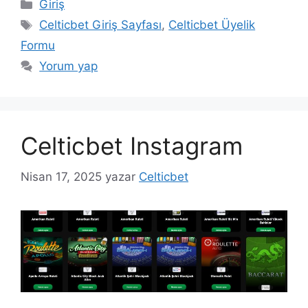
Kategoriler
Giriş
Etiketler
Celticbet Giriş Sayfası
,
Celticbet Üyelik
Formu
Yorum yap
Celticbet Instagram
Nisan 17, 2025
yazar
Celticbet