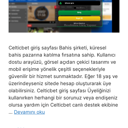
Celticbet giriş sayfası Bahis şirketi, küresel
bahis pazarına katılma fırsatına sahip. Kullanıcı
dostu arayüzü, görsel açıdan çekici tasarımı ve
mobil erişime yönelik çeşitli seçenekleriyle
güvenilir bir hizmet sunmaktadır. Eğer 18 yaş ve
üzerindeyseniz sitede hesap oluşturarak üye
olabilirsiniz. Celticbet giriş sayfası Üyeliğinizi
kullanırken herhangi bir sorunuz veya endişeniz
olursa yardım için Celticbet canlı destek ekibine
…
Devamını oku