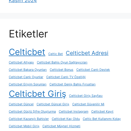
Kasım 2024
Etiketler
Celticbet
Celticbet Adresi
Celtic Bet
Celticbet Altyapı
Celticbet Bahis Oyun Sağlayıcıları
Celticbet Bakara Oyunları
Celticbet Bonus
Celticbet Canlı Destek
Celticbet Canlı Oyunlar
Celticbet Canlı TV Özelliği
Celticbet Erişim Sorunları
Celticbet Geniş Bahis Fırsatları
Celticbet Giriş
Celticbet Giriş Sayfası
Celticbet Güncel
Celticbet Güncel Giriş
Celticbet Güvenilir Mi
Celticbet Güçlü Şifre Oluşturma
Celticbet Instagram
Celticbet Kayıt
Celticbet Kazançlı Bahisler
Celticbet Kaç Oldu
Celtic Bet Kullanımı Kolay
Celticbet Mobil Giriş
Celticbet Müşteri Hizmeti