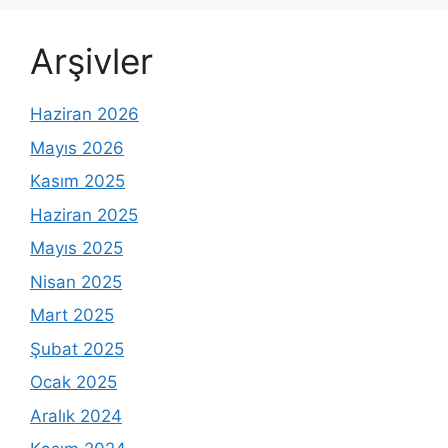
Arşivler
Haziran 2026
Mayıs 2026
Kasım 2025
Haziran 2025
Mayıs 2025
Nisan 2025
Mart 2025
Şubat 2025
Ocak 2025
Aralık 2024