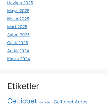
Haziran 2025
Mayıs 2025
Nisan 2025
Mart 2025
Şubat 2025
Ocak 2025
Aralık 2024
Kasım 2024
Etiketler
Celticbet
Celticbet Adresi
Celtic Bet