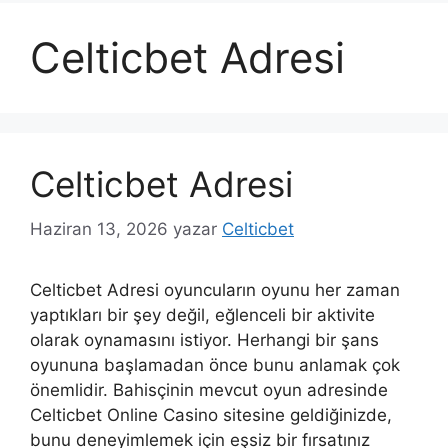
Celticbet Adresi
Celticbet Adresi
Haziran 13, 2026
yazar
Celticbet
Celticbet Adresi oyuncuların oyunu her zaman
yaptıkları bir şey değil, eğlenceli bir aktivite
olarak oynamasını istiyor. Herhangi bir şans
oyununa başlamadan önce bunu anlamak çok
önemlidir. Bahisçinin mevcut oyun adresinde
Celticbet Online Casino sitesine geldiğinizde,
bunu deneyimlemek için eşsiz bir fırsatınız